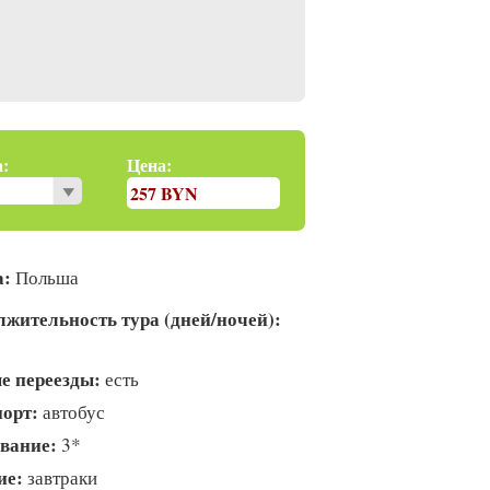
:
Цена:
257 BYN
а:
Польша
жительность тура (дней/ночей)
:
е переезды
:
есть
порт
:
автобус
вание
:
3*
ие
:
завтраки