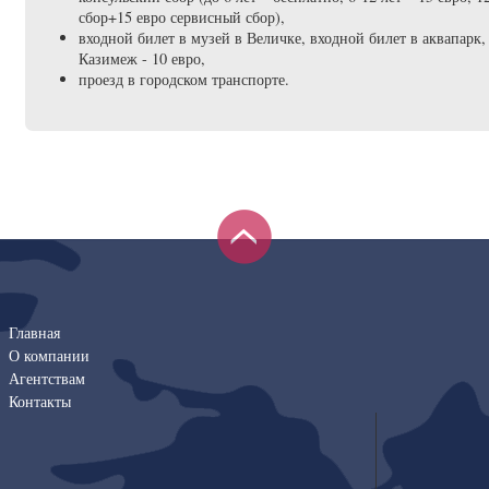
сбор+15 евро сервисный сбор),
входной билет в музей в Величке, входной билет в аквапарк,
Казимеж - 10 евро,
проезд в городском транспорте.
Главная
О компании
Агентствам
Контакты