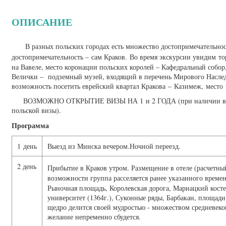
ОПИСАНИЕ
В разных польских городах есть множество достопримечательност
достопримечательность – сам Краков.
Во время экскурсии увидим то
на Вавеле, место коронации польских королей – Кафедральный собор
Велички – подземный музей, входящий в перечень Мирового Насл
возможность посетить еврейский квартал Кракова – Казимеж, место
ВОЗМОЖНО ОТКРЫТИЕ ВИЗЫ НА 1 и 2 ГОДА (при наличии в паспо
польской визы).
Программа
1 день
Выезд из Минска вечером.Ночной переезд.
2 день
Прибытие в Краков утром. Размещение в отеле (расчетный
возможности группа расселяется ранее указанного време
Рыночная площадь, Королевская дорога, Мариацкий костел
университет (1364г.), Суконные ряды, Барбакан, площад
щедро делится своей мудростью - множеством средневеков
желание непременно сбудется.