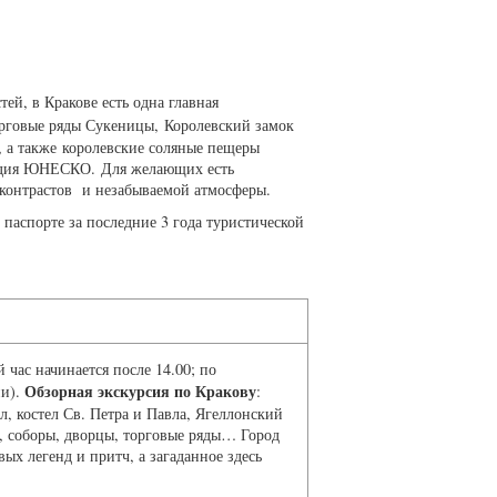
ей, в Кракове есть одна главная
рговые ряды Сукеницы, Королевский замок
, а также королевские соляные пещеры
едия ЮНЕСКО. Для желающих есть
 контрастов и незабываемой атмосферы.
рте за последние 3 года туристической
 час начинается после 14.00; по
Обзорная экскурсия по Кракову
ни).
:
, костел Св. Петра и Павла, Ягеллонский
и, соборы, дворцы, торговые ряды… Город
ых легенд и притч, а загаданное здесь