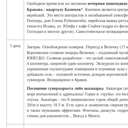
вечерняя пешеходная 
Свободное время или по желанию
Кракова - кварталу Казимеж*
. Казимеж является центр
еврейской. Это место контрастов и незабываемой атмосфе
Поппера, дом Елены Рубинштейн, еврейская мыква-риту
синагога Исаака, ул. Юзефа с кафе Стайня (кадры из фил
Господня и многое другое). Самостоятельное возвращение
3 день
Завтрак. Освобождение номеров. Переезд в Величку (13 
Королевские соляные пещеры Велички – подземный музе
ЮНЕСКО. Соляные разработки – это целый семиэтажный 
4 километра, шириной один километр. Экскурсия по копям
украшенные скульптурами помещения и огромные залы с г
добывали соль – основной источник доходов королевской
сувениров. Возвращение в Краков.
Посещение супермаркета либо аквапарка
. Аквапарк (в
море впечатлений и адреналина! Горки и «трубы» это бо
спуска. Аквапарк - это 8 американских горок общей длин
201м и высоту 18.5 м. Есть здесь и знаменитая «черная 
и также звуковыми эффектами. Фонтаны, джакузи, гидром
стенки для альпинистов... Выезд в Минск.