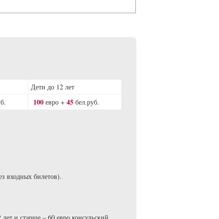
р
Дети до 12 лет
100
45
б.
евро +
бел.руб.
з входных билетов).
2 лет и старше – 60 евро консульский