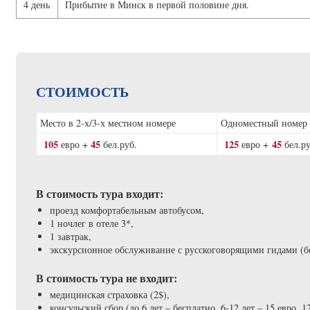
4 день
Прибытие в Минск в первой половине дня.
СТОИМОСТЬ
Место в 2-х/3-х местном номере
Одноместный номе
105
45
125
45
евро +
бел.руб.
евро +
бел.ру
В стоимость тура входит:
проезд комфортабельным автобусом,
1 ночлег в отеле 3*,
1 завтрак,
экскурсионное обслуживание с русскоговорящими гидами (бе
В стоимость тура не входит:
медицинская страховка (2$),
консульский сбор (до 6 лет – бесплатно, 6-12 лет – 15 евро, 1