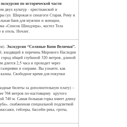
экскурсия по исторической части
ом двух культур - христианской и
ры (ул. Широкая и синагоги Старая, Рему и
альная баня для мужчин и женщин,
ьма «Список Шиндлера», костел Тела
 в отель. Ночлег.
Экскурсия “Соляные Копи Велички”.
км).
й, входящий в перечень Мирового Наследия
город общей глубиной 320 метров, длиной
 длится 2,5 часа и проходит через
алереями и озерами. Вы узнаете, как
 казны. Свободное время для покупки
ходные билеты за дополнительную плату) –
лее 768 метров по-настоящему крутого
ой 740 м. Самая большая горка имеет длину
труба», снабженная специальной подсветкой
ассажи, гейзеры, бассейн-река, гроты,